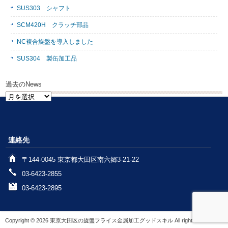
SUS303 シャフト
SCM420H クラッチ部品
NC複合旋盤を導入しました
SUS304 製缶加工品
過去のNews
過
去
の
News
連絡先
〒144-0045 東京都大田区南六郷3-21-22
03-6423-2855
03-6423-2895
Copyright © 2026 東京大田区の旋盤フライス金属加工グッドスキル All rights Reserved.