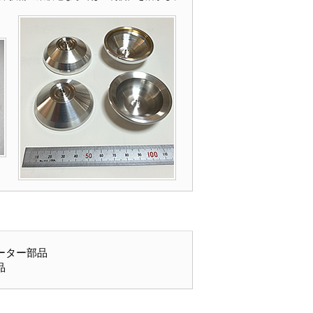
ーター部品
品