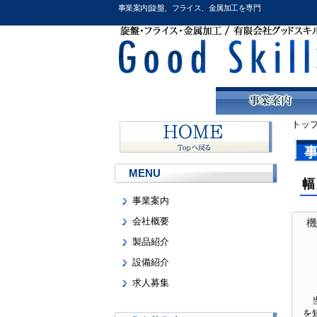
事業案内|旋盤、フライス、金属加工を専門
トッ
MENU
幅
事業案内
会社概要
機
製品紹介
設備紹介
求人募集
当
を