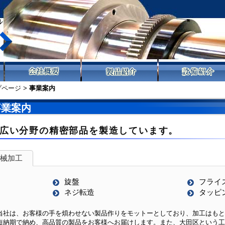
プページ
>
事業案内
事業案内
広い分野の精密部品を製造しています。
械加工
旋盤
フライ
ネジ転造
タッピ
社は、お客様の手を煩わせない製品作りをモットーとしており、加工はもと
短納期で納め、高品質の製品をお客様へお届けします。また、大田区という工