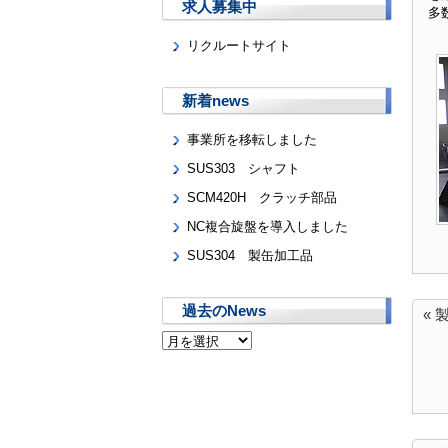
求人募集中
多
リクルートサイト
新着news
事業所を移転しました
SUS303 シャフト
SCM420H クラッチ部品
NC複合旋盤を導入しました
SUS304 製缶加工品
過去のNews
« 
過
去
の
News